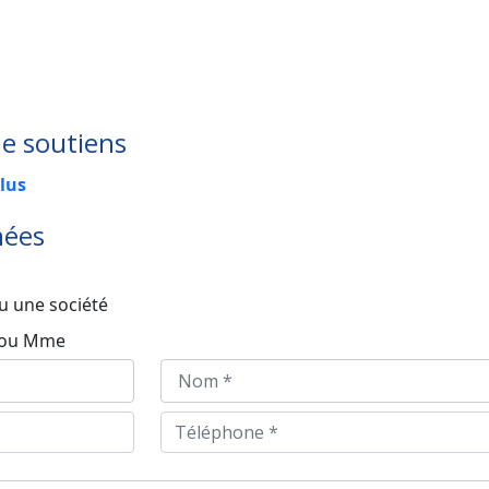
je soutiens
lus
nées
u une société
 ou Mme